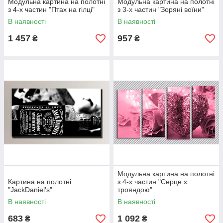
Модульна картина на полотні
Модульна картина на полотні
з 4-х частин "Птах на гілці"
з 3-х частин "Зоряні воїни"
В наявності
В наявності
1 457
957
₴
₴
Модульна картина на полотні
Картина на полотні
з 4-х частин "Серце з
"JackDaniel's"
трояндою"
В наявності
В наявності
683
1 092
₴
₴