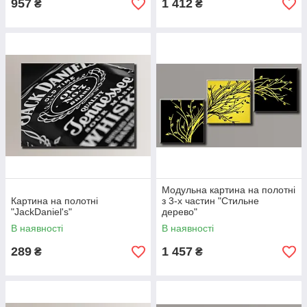
957
1 412
₴
₴
Модульна картина на полотні
Картина на полотні
з 3-х частин "Стильне
"JackDaniel's"
дерево"
В наявності
В наявності
289
1 457
₴
₴