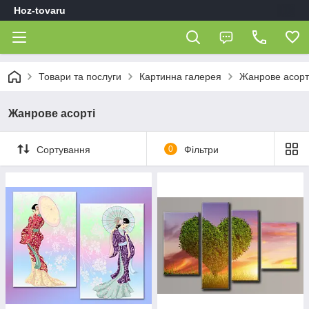
Hoz-tovaru
Товари та послуги
Картинна галерея
Жанрове асорт
Жанрове асорті
Сортування
0
Фільтри