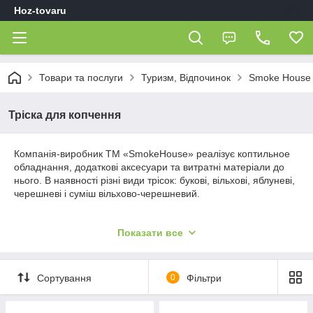
Hoz-tovaru
Товари та послуги
Туризм, Відпочинок
Smoke House
Тріска для копчення
Компанія-виробник ТМ «SmokeHouse» реалізує коптильное
обладнання, додаткові аксесуари та витратні матеріали до
нього. В наявності різні види трісок: букові, вільхові, яблуневі,
черешневі і суміш вільхово-черешневий.
Вибір сорту деревини
Показати все
Оптимальним варіантом є додавання до стружці різних
запашних трав, поєднання листяного і фруктового
(плодового) дерева.
Сортування
0
Фільтри
Нейтральними породами вважаються бук і вільха.
Виступають основою для будь-яких страв. Надають