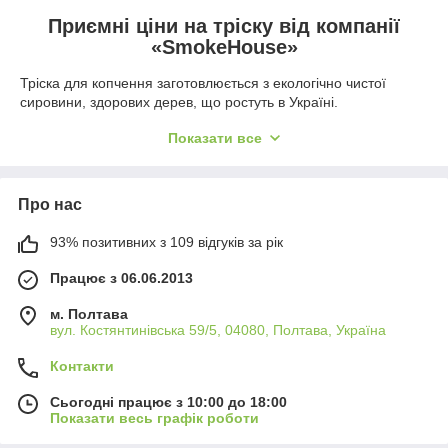
Приємні ціни на тріску від компанії
«SmokeHouse»
Тріска для копчення заготовлюється з екологічно чистої
сировини, здорових дерев, що ростуть в Україні.
як деревного матеріалу не використовуються відходи
Показати все
деревообробного виробництва.
Для дроблення стовбурів дерев застосовується сучасне
обладнання, виходять однорідні фракції.
Про нас
В стружці відсутні які-небудь сторонні матеріали або сторонні
предмети, не містить навіть пил.
93% позитивних з 109 відгуків за рік
Працює з 06.06.2013
Що дає тріска при копченні
м. Полтава
В процесі термічної обробки продукти втрачають близько 10-
вул. Костянтинівська 59/5, 04080, Полтава, Україна
20% вологи. Залишилася рідина перерозподіляється,
утворюється в'ялена скоринка, усередині залишається
Контакти
соковита м'якоть.
Сьогодні працює з 10:00 до 18:00
Обробка деревним димом, має бактерицидні властивості.
Показати весь графік роботи
При тлінні виділяються фенольні кислоти, що надають
бактерицидну дію, в т. ч. на їжу.