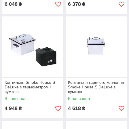
6 048
6 378
₴
₴
Коптильня Smoke House S
Коптильня гарячого копчення
DeLuxe з термометром і
Smoke House S DeLuxe з
сумкою
сумкою
В наявності
В наявності
4 948
4 618
₴
₴