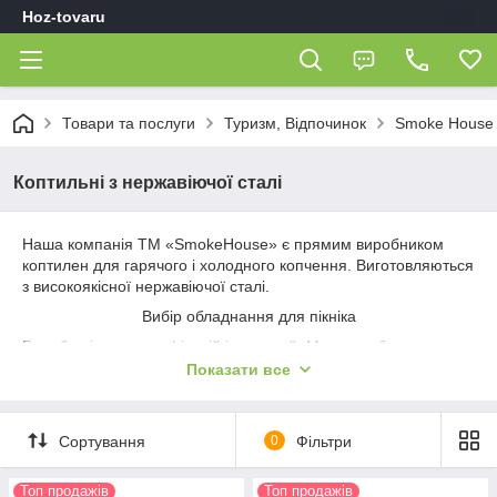
Hoz-tovaru
Товари та послуги
Туризм, Відпочинок
Smoke House
Коптильні з нержавіючої сталі
Наша компанія ТМ «SmokeHouse» є прямим виробником
коптилен для гарячого і холодного копчення. Виготовляються
з високоякісної нержавіючої сталі.
Вибір обладнання для пікніка
Вироби різних модифікацій і моделей. Можна вибрати
необхідну забарвлення, габарити і властивості.
Показати все
Різні розміри каганців: від компактних (300х300х200 мм) до
значних (520х310х280 мм).
Сортування
0
Фільтри
Комплектація термометром. Допомагає контролювати
температуру під час приготування страв.
Топ продажів
Топ продажів