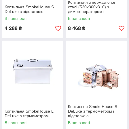
Коптильня з нержавіючої
Коптильня SmokeHouse S
сталі (520x300x310) з
DeLuxe з підставкою
димогенератором і
термометром
В наявності
В наявності
4 288
8 468
₴
₴
Коптильня SmokeHouse S
Коптильня SmokeHouse L
DeLuxe з термометром і
DeLuxe з термометром
підставкою
В наявності
В наявності