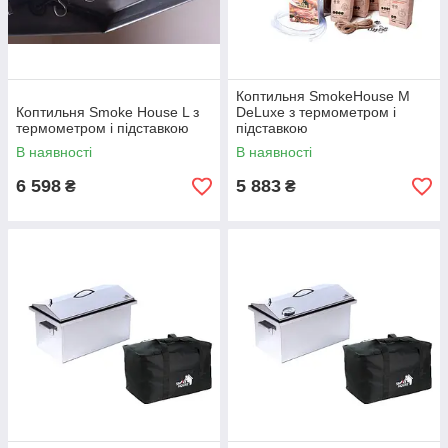
Коптильня SmokeHouse M
Коптильня Smoke House L з
DeLuxe з термометром і
термометром і підставкою
підставкою
В наявності
В наявності
6 598
5 883
₴
₴