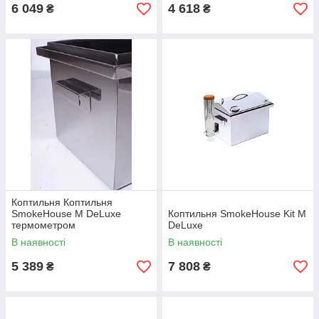
6 049
4 618
₴
₴
Коптильня Коптильня
SmokeHouse M DeLuxe
Коптильня SmokeHouse Kit M
термометром
DeLuxe
В наявності
В наявності
5 389
7 808
₴
₴