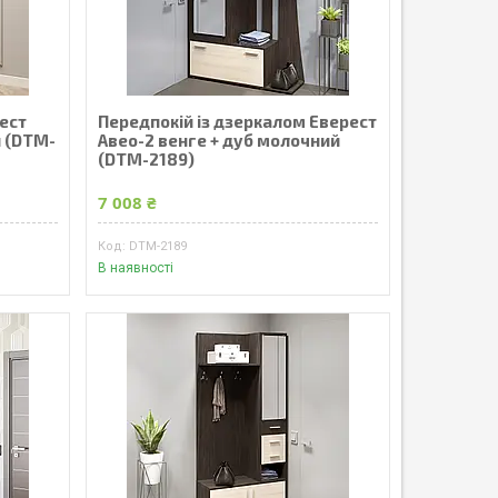
ест
Передпокій із дзеркалом Еверест
й (DTM-
Авео-2 венге + дуб молочний
(DTM-2189)
7 008 ₴
DTM-2189
В наявності