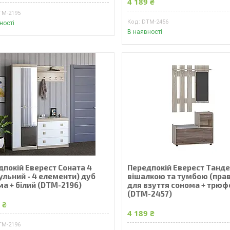
4 189 ₴
TM-2195
DTM-2456
ності
В наявності
дпокій Еверест Соната 4
Передпокій Еверест Танде
ульний - 4 елементи) дуб
вішалкою та тумбою (пра
а + білий (DTM-2196)
для взуття сонома + трюф
(DTM-2457)
 ₴
4 189 ₴
TM-2196