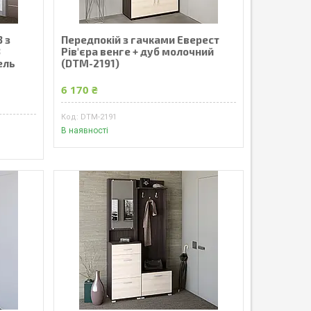
 з
Передпокій з гачками Еверест
3
Рів'єра венге + дуб молочний
ель
(DTM-2191)
6 170 ₴
DTM-2191
В наявності