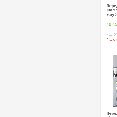
Пере
шафо
+ ду
13 42
D
Під за
Пере