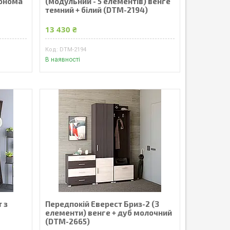
сонома
(модульний - 5 елементів) венге
темний + білий (DTM-2194)
13 430 ₴
DTM-2194
В наявності
 з
Передпокій Еверест Бриз-2 (3
елементи) венге + дуб молочний
(DTM-2665)