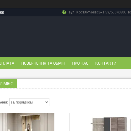
вул. Костянтинівська 59/5, 04080, По
-55
ОПЛАТА
ПОВЕРНЕННЯ ТА ОБМІН
ПРО НАС
КОНТАКТИ
Я МІКС