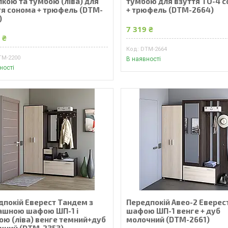
лкою та тумбою (ліва) для
тумбою для взуття ТО-4 
тя сонома + трюфель (DTM-
+ трюфель (DTM-2664)
)
7 319 ₴
 ₴
DTM-2664
TM-2200
В наявності
ності
дпокій Еверест Тандем з
Передпокій Авео-2 Еверест
ашною шафою ШП-1 і
шафою ШП-1 венге + дуб
ою (ліва) венге темний+дуб
молочний (DTM-2661)