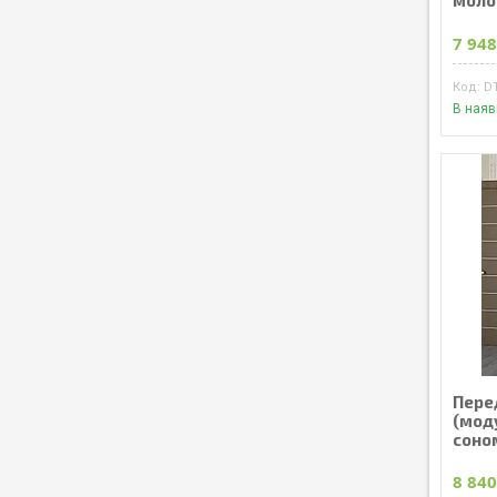
моло
7 948
D
В наяв
Пере
(мод
соном
8 840