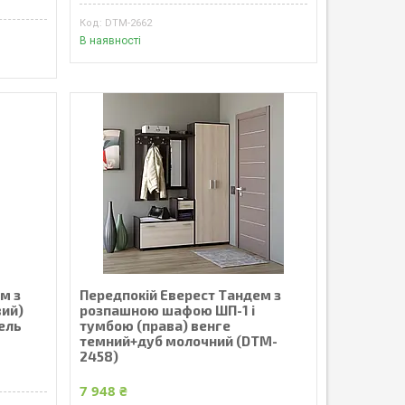
DTM-2662
В наявності
м з
Передпокій Еверест Тандем з
вий)
розпашною шафою ШП-1 і
ель
тумбою (права) венге
темний+дуб молочний (DTM-
2458)
7 948 ₴