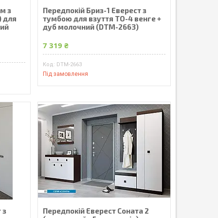
м з
Передпокій Бриз-1 Еверест з
) для
тумбою для взуття ТО-4 венге +
ний
дуб молочний (DTM-2663)
7 319 ₴
DTM-2663
Під замовлення
 з
Передпокій Еверест Соната 2