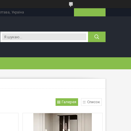
лтава, Україна
Галерея
Список