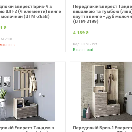
дпокій Еверест Бриз-4 з
Передпокій Еверест Танде
ю ШП-2 (4 елементи) венге
вішалкою та тумбою (ліва
б молочний (DTM-2658)
взуття венге + дуб молоч
(DTM-2199)
1 ₴
4 189 ₴
TM-2658
DTM-2199
мовлення
В наявності
дпокій Еверест Тандем з
Передпокій Бриз-1 Еверест