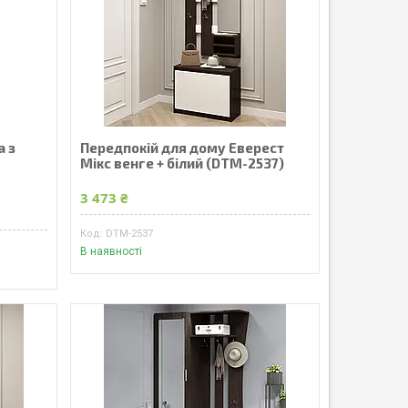
а з
Передпокій для дому Еверест
Мікс венге + білий (DTM-2537)
3 473 ₴
DTM-2537
В наявності