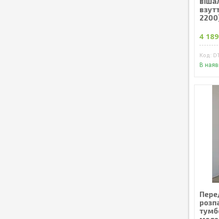
віша
взут
2200
4 189
D
В наяв
Пере
розп
тумб