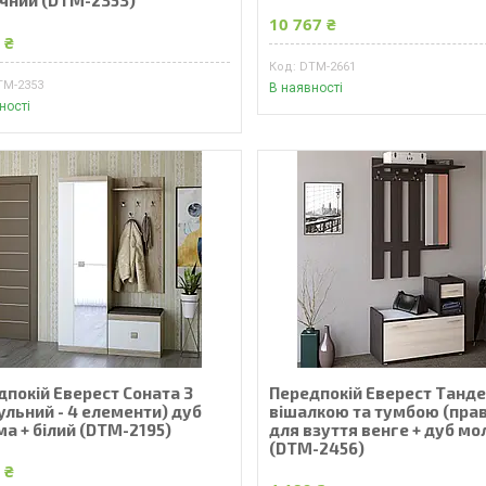
чний (DTM-2353)
10 767 ₴
 ₴
DTM-2661
TM-2353
В наявності
ності
дпокій Еверест Соната 3
Передпокій Еверест Танде
ульний - 4 елементи) дуб
вішалкою та тумбою (пра
а + білий (DTM-2195)
для взуття венге + дуб м
(DTM-2456)
 ₴