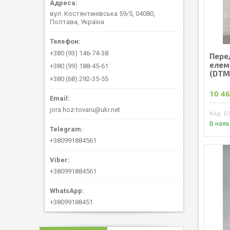
вул. Костянтинівська 59/5, 04080,
Полтава, Україна
+380 (93) 146-74-38
Перед
елем
+380 (99) 188-45-61
(DTM
+380 (68) 292-35-55
10 46
jora.hoz-tovaru@ukr.net
D
В наяв
+380991884561
+380991884561
+38099188451