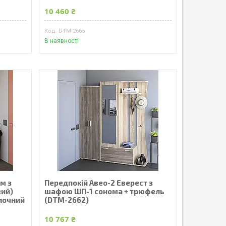
10 460 ₴
DTM-2665
В наявності
м з
Передпокій Авео-2 Еверест з
вий)
шафою ШП-1 сонома + трюфель
олочний
(DTM-2662)
10 767 ₴