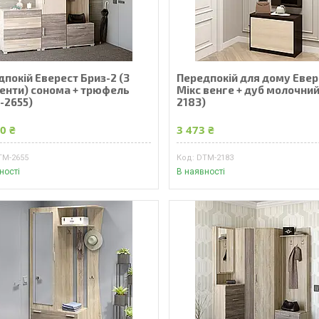
покій Еверест Бриз-2 (3
Передпокій для дому Евер
енти) сонома + трюфель
Мікс венге + дуб молочни
-2655)
2183)
0 ₴
3 473 ₴
TM-2655
DTM-2183
ності
В наявності