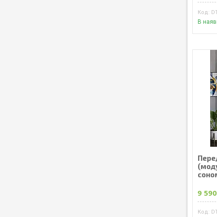
D
В наяв
Пере
(мод
соном
9 590
D