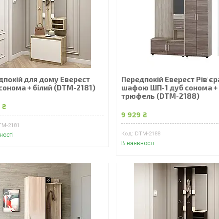
дпокій для дому Еверест
Передпокій Еверест Рів'єр
сонома + білий (DTM-2181)
шафою ШП-1 дуб сонома +
трюфель (DTM-2188)
 ₴
9 929 ₴
TM-2181
DTM-2188
ності
В наявності