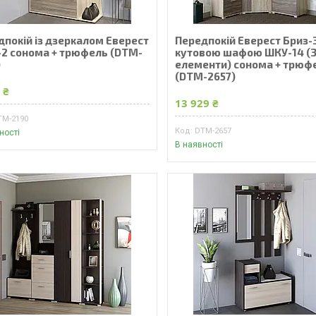
дпокій із дзеркалом Еверест
Передпокій Еверест Бриз-3
-2 сонома + трюфель (DTM-
кутовою шафою ШКУ-14 (
)
елементи) сонома + трюф
(DTM-2657)
 ₴
13 929 ₴
TM-2190
DTM-2657
ності
В наявності