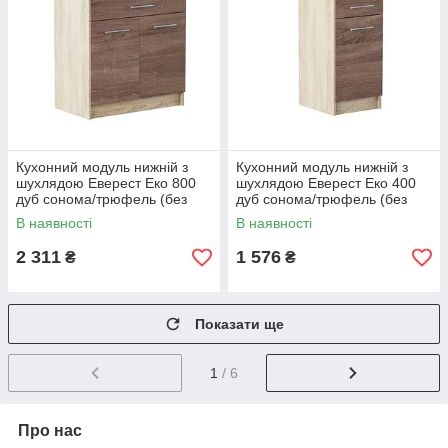
Кухонний модуль нижній з
Кухонний модуль нижній з
шухлядою Еверест Еко 800
шухлядою Еверест Еко 400
дуб сонома/трюфель (без
дуб сонома/трюфель (без
стільниці) 80х46х82 см (DTM-
стільниці) 40х46х82 см (DTM-
В наявності
В наявності
2840)
2786)
2 311
1 576
₴
₴
Показати ще
1
/ 6
Про нас