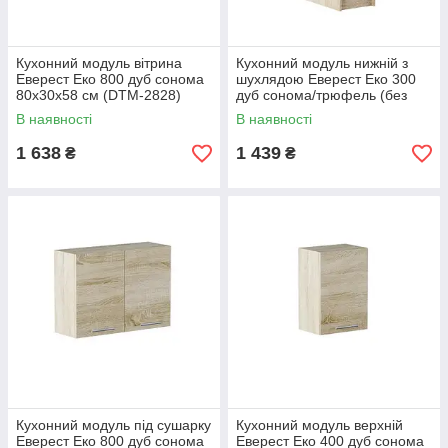
Кухонний модуль вітрина
Кухонний модуль нижній з
Еверест Еко 800 дуб сонома
шухлядою Еверест Еко 300
80х30х58 см (DTM-2828)
дуб сонома/трюфель (без
стільниці) 30х46х82 см (DTM-
В наявності
В наявності
2774)
1 638
1 439
₴
₴
Кухонний модуль під сушарку
Кухонний модуль верхній
Еверест Еко 800 дуб сонома
Еверест Еко 400 дуб сонома