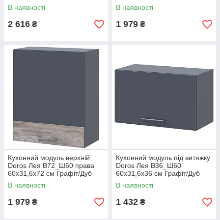
клондайк (DRS-011374)
клондайк (DRS-011368)
В наявності
В наявності
2 616
1 979
₴
₴
Кухонний модуль верхній
Кухонний модуль під витяжку
Doros Лея В72_Ш60 права
Doros Лея В36_Ш60
60х31,6х72 см Графіт/Дуб
60х31,6х36 см Графіт/Дуб
клондайк (DRS-011369)
клондайк (DRS-011371)
В наявності
В наявності
1 979
1 432
₴
₴