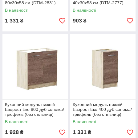
80х30х58 см (DTM-2831)
40х30х58 см (DTM-2777)
В наявності
В наявності
1 331
903
₴
₴
Кухонний модуль нижній
Кухонний модуль нижній
Еверест Еко 800 дуб сонома/
Еверест Еко 400 дуб сонома/
трюфель (без стільниці)
трюфель (без стільниці)
80х46х82 см (DTM-2834)
40х46х82 см (DTM-2780)
В наявності
В наявності
1 928
1 331
₴
₴