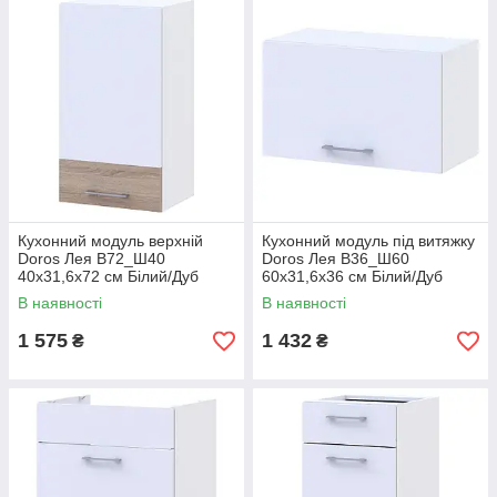
Кухонний модуль верхній
Кухонний модуль під витяжку
Doros Лея В72_Ш40
Doros Лея В36_Ш60
40х31,6х72 см Білий/Дуб
60х31,6х36 см Білий/Дуб
сонома (DRS-011362)
сонома (DRS-011363)
В наявності
В наявності
1 575
1 432
₴
₴