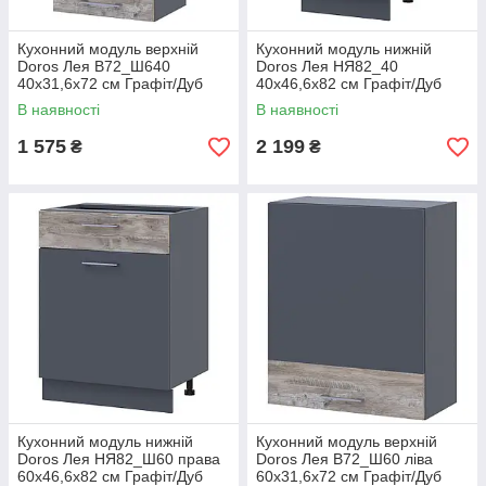
Кухонний модуль верхній
Кухонний модуль нижній
Doros Лея В72_Ш640
Doros Лея НЯ82_40
40х31,6х72 см Графіт/Дуб
40х46,6х82 см Графіт/Дуб
клондайк (DRS-011370)
клондайк (DRS-011373)
В наявності
В наявності
1 575
2 199
₴
₴
Кухонний модуль нижній
Кухонний модуль верхній
Doros Лея НЯ82_Ш60 права
Doros Лея В72_Ш60 ліва
60х46,6х82 см Графіт/Дуб
60х31,6х72 см Графіт/Дуб