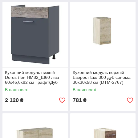
Кухонний модуль нижній
Кухонний модуль верхній
Doros Лея НМ82_Ш60 ліва
Еверест Еко 300 дуб сонома
60х46,6х82 см Графіт/Дуб
30х30х58 см (DTM-2767)
клондайк (DRS-011372)
В наявності
В наявності
2 120
781
₴
₴