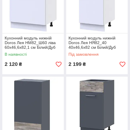
Кухонний модуль нижній
Кухонний модуль нижній
Doros Лея НМ82_Ш60 ліва
Doros Лея НЯ82_40
60х46,6х82,1 см Білий/Дуб
40х46,6х82 см Білий/Дуб
сонома (DRS-011364)
сонома (DRS-011366)
В наявності
Під замовлення
2 120
2 199
₴
₴