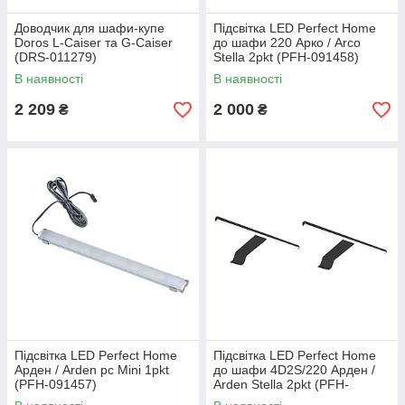
Доводчик для шафи-купе
Підсвітка LED Perfect Home
Doros L-Caiser та G-Caiser
до шафи 220 Арко / Arco
(DRS-011279)
Stella 2pkt (PFH-091458)
В наявності
В наявності
2 209
2 000
₴
₴
Підсвітка LED Perfect Home
Підсвітка LED Perfect Home
Арден / Arden pc Mini 1pkt
до шафи 4D2S/220 Арден /
(PFH-091457)
Arden Stella 2pkt (PFH-
091455)