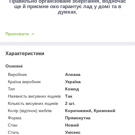
Правильно організоване зберігання, водночас
ще й приємне око гарантує лад у домі та в
думках.
Приховати
Характеристики
Основні
Виробник
Алеана
Країна виробник
Україна
Тип
Комод
Наявність висувних ящиків
Так
Кількість висувних ящиків
2 шт.
Колір (відтінок) меблів
Коричневий, Кремовий
Форма
Прямокутна
Стан
Новий
Стать
Унісекс