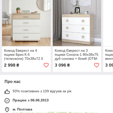
Комод Еверест на 4
Комод Еверест на 3
Комо
ящики Бриз К-5
ящики Соната-1 80х38х75
ящик
(телескопи) 70х38х72.5
дуб сонома + білий (DTM-
венг
Дуб сонома/Білий (DTM-
2044)
золо
2 998
3 096
3 0
₴
₴
073859)
Про нас
93% позитивних з 109 відгуків за рік
Працює з 06.06.2013
м. Полтава