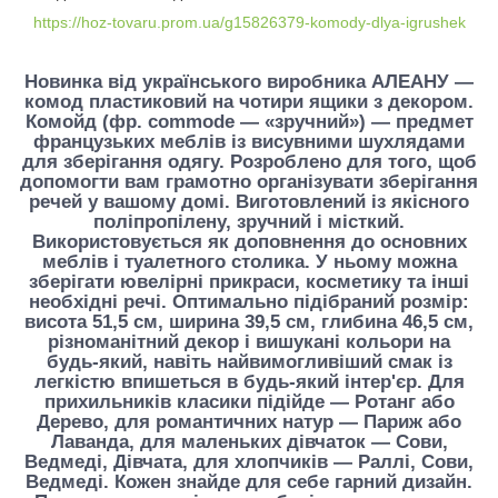
https://hoz-tovaru.prom.ua/g15826379-komody-dlya-igrushek
Новинка від українського виробника АЛЕАНУ —
комод пластиковий
на чотири ящики з декором.
Комойд (фр. commode — «зручний») — предмет
французьких меблів із висувними шухлядами
для зберігання одягу. Розроблено для того, щоб
допомогти вам грамотно організувати зберігання
речей у вашому домі. Виготовлений із якісного
поліпропілену, зручний і місткий.
Використовується як доповнення до основних
меблів і туалетного столика. У ньому можна
зберігати ювелірні прикраси, косметику та інші
необхідні речі. Оптимально підібраний розмір:
висота 51,5 см, ширина 39,5 см, глибина 46,5 см,
різноманітний декор і вишукані кольори на
будь-який, навіть найвимогливіший смак із
легкістю впишеться в будь-який інтер'єр. Для
прихильників класики підійде — Ротанг або
Дерево, для романтичних натур — Париж або
Лаванда, для маленьких дівчаток — Сови,
Ведмеді, Дівчата, для хлопчиків — Раллі, Сови,
Ведмеді. Кожен знайде для себе гарний дизайн.