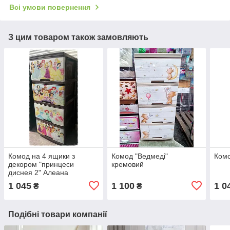
Всі умови повернення
З цим товаром також замовляють
Комод на 4 ящики з
Комод "Ведмеді"
Комо
декором "принцеси
кремовий
диснея 2" Алеана
1 045
1 100
1 0
₴
₴
Подібні товари компанії