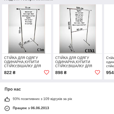
СТІЙКА ДЛЯ ОДЯГУ
СТІЙКА ДЛЯ ОДЯГУ
Стій
ОДИНАРНА,КУПИТИ
ОДИНАРНА,КУПИТИ
один
СТІЙКУ,ВІШАЛКУ ДЛЯ
СТІЙКУ,ВІШАЛКУ ДЛЯ
стій
РЕЧЕЙ С1(M)
РЕЧЕЙ С1(XL)
С3
822
898
954
₴
₴
Про нас
93% позитивних з 109 відгуків за рік
Працює з 06.06.2013