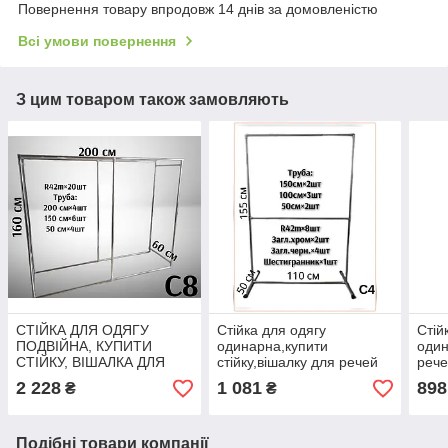
Повернення товару впродовж 14 днів за домовленістю
Всі умови повернення
З цим товаром також замовляють
СТІЙКА ДЛЯ ОДЯГУ
Стійка для одягу
Стій
ПОДВІЙНА, КУПИТИ
одинарна,купити
один
СТІЙКУ, ВІШАЛКА ДЛЯ
стійку,вішалку для речей
рече
РЕЧЕЙ С8
С4
2 228
1 081
898
₴
₴
Подібні товари компанії