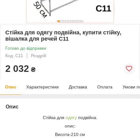
Стійка для одягу подвійна, купити стійку,
вішалка для речей С11
Готово до відправки
Код: С11
Роздріб
2 032
₴
Опис
Характеристики
Доставка
Оплата
Умови п
Опис
Стійка для
одягу
подвійна.
опис:
Висота-210 см