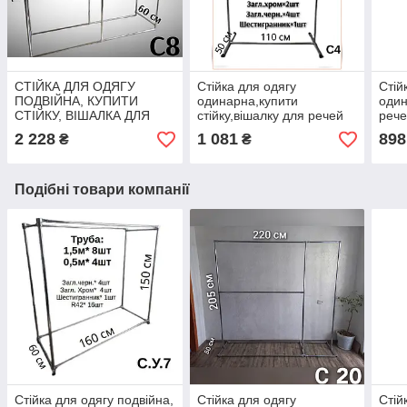
СТІЙКА ДЛЯ ОДЯГУ
Стійка для одягу
Стій
ПОДВІЙНА, КУПИТИ
одинарна,купити
один
СТІЙКУ, ВІШАЛКА ДЛЯ
стійку,вішалку для речей
рече
РЕЧЕЙ С8
С4
2 228
1 081
898
₴
₴
Подібні товари компанії
Стійка для одягу подвійна,
Стійка для одягу
Стій