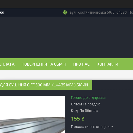
вул. Костянтинівська 59/5, 04080, По
-55
ОПЛАТА
ПОВЕРНЕННЯ ТА ОБМІН
ПРО НАС
КОНТАКТИ
ДЛЯ СУШІННЯ GIFF 500 ММ. (L=435 ММ.) БІЛИЙ
Готово до відправки
Оптом і в роздріб
Код:
Пп 50шкаф
155 ₴
Показати оптові ціни