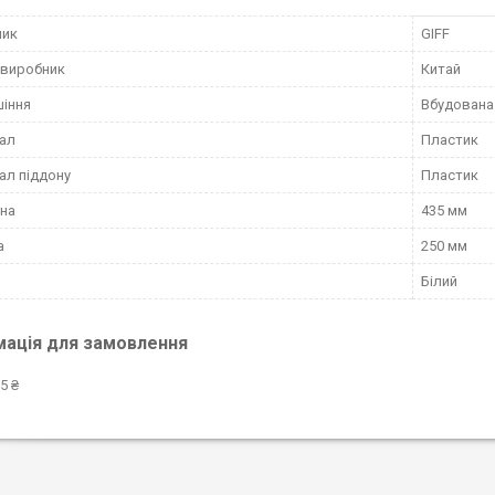
ник
GIFF
 виробник
Китай
шіння
Вбудована
ал
Пластик
ал піддону
Пластик
на
435 мм
а
250 мм
Білий
мація для замовлення
5 ₴