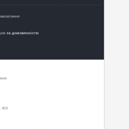
замовлення
днів
за домовленістю
іння
: 435