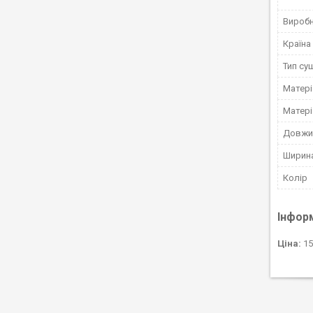
Вироб
Країна
Тип су
Матері
Матері
Довжи
Ширин
Колір
Інфор
Ціна:
15