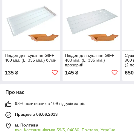
Піддон для сушіння GIFF
Піддон для сушіння GIFF
Сушк
400 мм. (L=335 мм.) білий
400 мм. (L=335 мм.)
900 
прозорий
(2 п
кріп
135
145
650
₴
₴
Про нас
93% позитивних з 109 відгуків за рік
Працює з 06.06.2013
м. Полтава
вул. Костянтинівська 59/5, 04080, Полтава, Україна