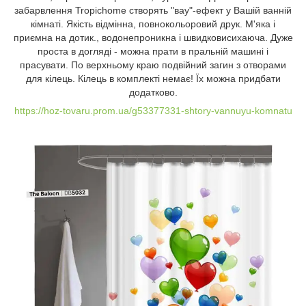
забарвлення Tropichome створять "вау"-ефект у Вашій ванній
кімнаті. Якість відмінна, повнокольоровий друк. М'яка і
приємна на дотик., водонепроникна і швидковисихаюча. Дуже
проста в догляді - можна прати в пральній машині і
прасувати. По верхньому краю подвійний загин з отворами
для кілець. Кілець в комплекті немає! Їх можна придбати
додатково.
https://hoz-tovaru.prom.ua/g53377331-shtory-vannuyu-komnatu