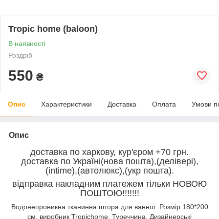
Tropic home (baloon)
В наявності
Роздріб
550
₴
Опис
Характеристики
Доставка
Оплата
Умови п
Опис
доставка по харкову, кур'єром +70 грн.
доставка по Україні(нова пошта),(делівері),
(intime),(автолюкс),(укр пошта).
відправка накладним платежем тільки НОВОЮ
ПОШТОЮ!!!!!!!
Водонепроникна тканинна штора для ванної. Розмір 180*200
см, виробник Tropichome, Туреччина. Дизайнерські