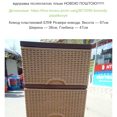
відправка післяплатою тільки НОВОЮ ПОШТОЮ!!!!!!!
Детальніше: https://hoz-tovaru.prom.ua/g3872595-komody-
plastikovye
Комод пластиковий ЕЛІФ Розміри комода: Висота ― 87см
Ширина ― 38см, Глибина ― 47см