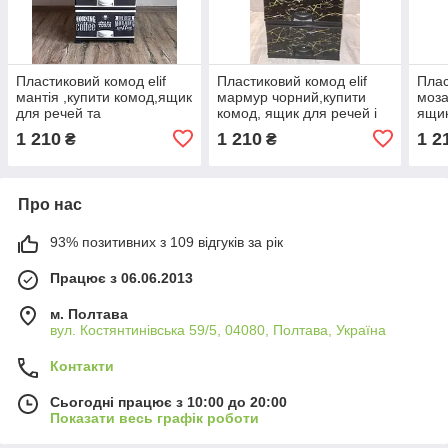
Пластиковий комод elif
Пластиковий комод elif
Плас
мантія ,купити комод,ящик
мармур чорний,купити
моза
для речей та
комод, ящик для речей і
ящик
іграшок(еліф)
іграшок (еліф)
(елі
1 210
1 210
1 2
₴
₴
Про нас
93% позитивних з 109 відгуків за рік
Працює з 06.06.2013
м. Полтава
вул. Костянтинівська 59/5, 04080, Полтава, Україна
Контакти
Сьогодні працює з 10:00 до 20:00
Показати весь графік роботи