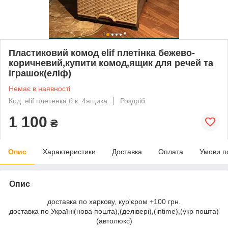
Пластиковий комод elif плетінка бежево-
коричневий,купити комод,ящик для речей та
іграшок(еліф)
Немає в наявності
Код: elif плетенка б.к. 4ящика
Роздріб
1 100
₴
Опис
Характеристики
Доставка
Оплата
Умови п
Опис
доставка по харкову, кур'єром +100 грн.
доставка по Україні(нова пошта),(делівері),(intime),(укр пошта)
(автолюкс)