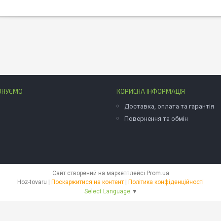
ОНУЄМО
КОРИСНА ІНФОРМАЦІЯ
Доставка, оплата та гарантія
Повернення та обмін
Сайт створений на маркетплейсі
Prom.ua
Hoz-tovaru |
Поскаржитися на контент
|
Політика конфіденційності
Select Language
▼