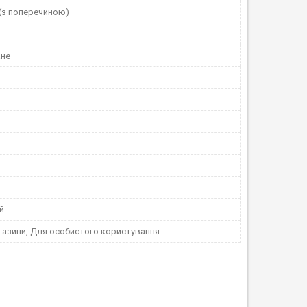
 (з поперечиною)
ане
й
газини, Для особистого користування