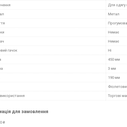
ачення
Для одягу
ал
Метал
ття
Прогумов
пки
Немає
ач
Немає
вий гачок
Ні
а
450 мм
на
3 мм
а
190 мм
Фіолетови
 використання
Торгові ма
мація для замовлення
0 ₴