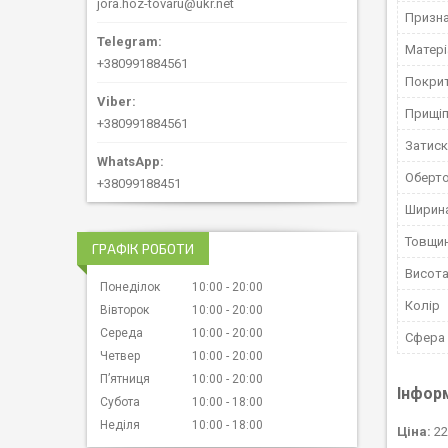
jora.hoz-tovaru@ukr.net
Призн
Матері
+380991884561
Покри
Прищі
+380991884561
Затиск
Оберто
+38099188451
Ширин
Товщи
ГРАФІК РОБОТИ
Висот
Понеділок
10:00
20:00
Колір
Вівторок
10:00
20:00
Середа
10:00
20:00
Сфера
Четвер
10:00
20:00
Пʼятниця
10:00
20:00
Інфор
Субота
10:00
18:00
Неділя
10:00
18:00
Ціна:
22