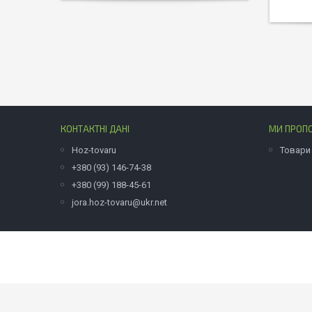
КОНТАКТНІ ДАНІ
МИ ПРОП
Hoz-tovaru
Товари
+380 (93) 146-74-38
+380 (99) 188-45-61
jora.hoz-tovaru@ukr.net