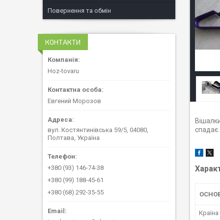
Повернення та обмін
КОНТАКТИ
Hoz-tovaru
Евгений Морозов
Вішалки
спадає.
вул. Костянтинівська 59/5, 04080,
Полтава, Україна
+380 (93) 146-74-38
Харак
+380 (99) 188-45-61
+380 (68) 292-35-55
ОСНО
Країна