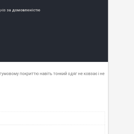
днів
за домовленістю
 гумовому покриттю навіть тонкий одяг не ковзає і не