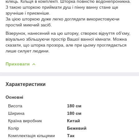
кілець. Кільця в комплекті. Шторка повністю водонепроникна.
З такою шторкою приймати душ і пінну ванну стане ще
зручніше і приємніше.
За цією шторкою дуже легко доглядати використовуючи
простий миючий засіб.
Візерунок, нанесений на цю шторку, створює відчуття об'єму,
візуально збільшуючи простір Вашої ванної кімнати. Можна
сказати, що шторка прозора, але при цьому проглядається
лише силует людини.
Приховати
Характеристики
Основні
Висота
180 см
Ширина
180 см
Країна виробник
Китай
Колір
Бежевий
Комплектація кільцями
Так