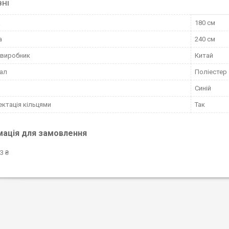
ВНІ
а
180 см
а
240 см
 виробник
Китай
ал
Поліестер
Синій
ктація кільцями
Так
мація для замовлення
3 ₴