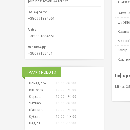
jora.hoz-tovaru@ukr.net
ОСНО
Висот
+380991884561
Ширин
Країна
+380991884561
Матері
Колір
+38099188451
Компле
ГРАФІК РОБОТИ
Інфор
Понеділок
10:00
20:00
Ціна:
35
Вівторок
10:00
20:00
Середа
10:00
20:00
Четвер
10:00
20:00
Пʼятниця
10:00
20:00
Субота
10:00
18:00
Неділя
10:00
18:00