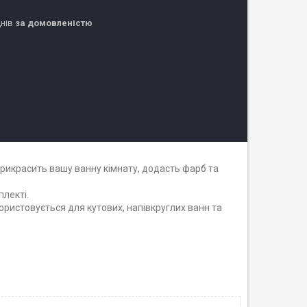
днів
за домовленістю
рикрасить вашу ванну кімнату, додасть фарб та
плекті.
ористовується для кутових, напівкруглих ванн та