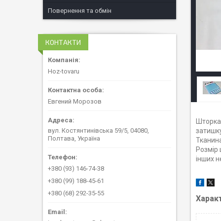
Повернення та обмін
КОНТАКТИ
Hoz-tovaru
Евгений Морозов
Шторка 
вул. Костянтинівська 59/5, 04080,
затишку
Полтава, Україна
Тканина
Розмір 
інших н
+380 (93) 146-74-38
+380 (99) 188-45-61
+380 (68) 292-35-55
Харак