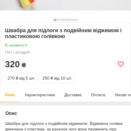
Швабра для підлоги з подвійним віджимом і
пластиковою голівкою
В наявності
Опт і роздріб
320
₴
270 ₴
від 5 шт.
250 ₴
від 10 шт.
Опис
Характеристики
Доставка
Оплата
Умови п
Опис
Швабра для підлоги з подвійним віджимом. Віджимна голівка
виконана з пластика, за рахунок чого вона пружинить при