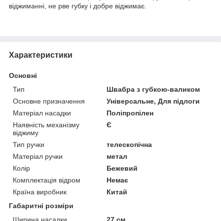
віджиманні, не рве губку і добре віджимає.
Характеристики
Основні
Тип
Швабра з губкою-валиком
Основне призначення
Універсальне, Для підлоги
Матеріал насадки
Поліпропілен
Наявність механізму
Є
віджиму
Тип ручки
телескопічна
Матеріал ручки
метал
Колір
Бежевий
Комплектація відром
Немає
Країна виробник
Китай
Габаритні розміри
Ширина насадки
27 см