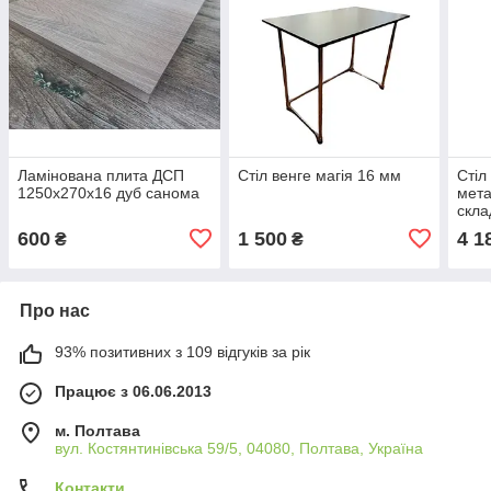
Ламінована плита ДСП
Стіл венге магія 16 мм
Стіл
1250х270х16 дуб санома
мета
скла
600
1 500
4 1
₴
₴
Про нас
93% позитивних з 109 відгуків за рік
Працює з 06.06.2013
м. Полтава
вул. Костянтинівська 59/5, 04080, Полтава, Україна
Контакти