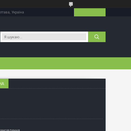
лтава, Україна
НА
замовлення