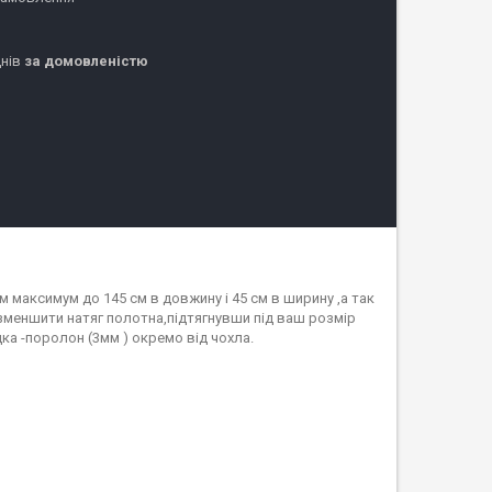
днів
за домовленістю
 максимум до 145 см в довжину і 45 см в ширину ,а так
зменшити натяг полотна,підтягнувши під ваш розмір
ка -поролон (3мм ) окремо від чохла.