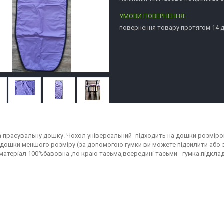
повернення товару протягом 14 
а прасувальну дошку. Чохол універсальний -підходить на дошки розміром
 дошки меншого розміру (за допомогою гумки ви можете підсилити або 
матеріал 100%бавовна ,по краю тасьма,всередині тасьми - гумка.підклад