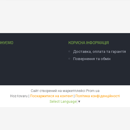
ОНУЄМО
КОРИСНА ІНФОРМАЦІЯ
Доставка, оплата та гарантія
Повернення та обмін
Сайт створений на маркетплейсі
Prom.ua
Hoz-tovaru |
Поскаржитися на контент
|
Політика конфіденційності
Select Language
▼