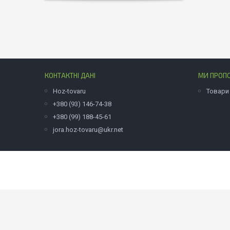
КОНТАКТНІ ДАНІ
МИ ПРОП
Hoz-tovaru
Товари
+380 (93) 146-74-38
+380 (99) 188-45-61
jora.hoz-tovaru@ukr.net