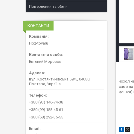
Повернення та обмін
КОНТАКТИ
Hoz-tovaru
Евгений Морозов
вул. Костянтинівська 59/5, 04080,
чохол н
Полтава, Україна
само на
дошки).
+380 (93) 146-74-38
+380 (99) 188-45-61
+380 (68) 292-35-55