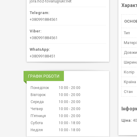
jora.hoz-tovaru@ukr.net
Харак
+380991884561
ОСНО
Тип
+380991884561
Матері
Довжин
+38099188451
Ширина
Колір
ГРАФІК РОБОТИ
Країна
Понеділок
10:00
20:00
Стан
Вівторок
10:00
20:00
Середа
10:00
20:00
Інфор
Четвер
10:00
20:00
Пʼятниця
10:00
20:00
Ціна:
40
Субота
10:00
18:00
Неділя
10:00
18:00