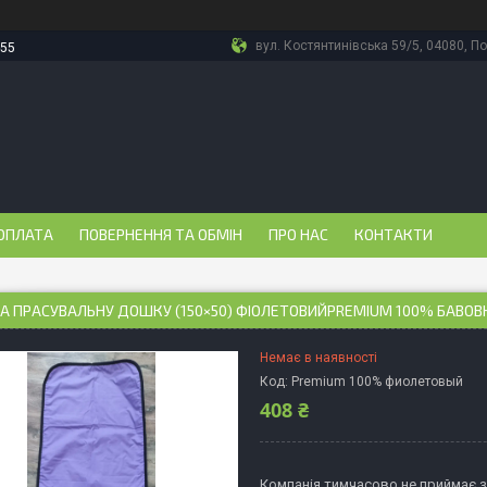
вул. Костянтинівська 59/5, 04080, По
-55
ОПЛАТА
ПОВЕРНЕННЯ ТА ОБМІН
ПРО НАС
КОНТАКТИ
А ПРАСУВАЛЬНУ ДОШКУ (150×50) ФІОЛЕТОВИЙPREMIUM 100% БАВОВ
Немає в наявності
Код:
Premium 100% фиолетовый
408 ₴
Компанія тимчасово не приймає 