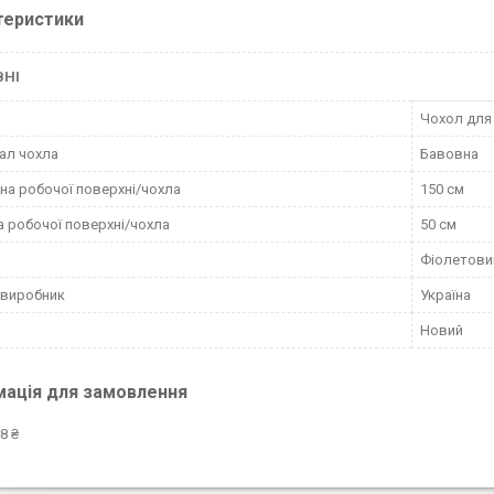
теристики
ВНІ
Чохол для
ал чохла
Бавовна
а робочої поверхні/чохла
150 см
 робочої поверхні/чохла
50 см
Фіолетови
 виробник
Україна
Новий
мація для замовлення
8 ₴