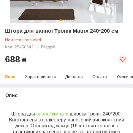
Штора для ванної Тропік Matrix 240*200 см
Немає в наявності
Код: 25456542
Роздріб
688
₴
Опис
Характеристики
Доставка
Оплата
Умови п
Опис
Штора для
ванної кімнати
широка Тропік 240*200.
Виготовлена ​​з поліестеру, нанесений високоякісний
декор. Отвори під кільця (16 шт.) виготовлені з
пластикових заклепок, що не дає штори рватися