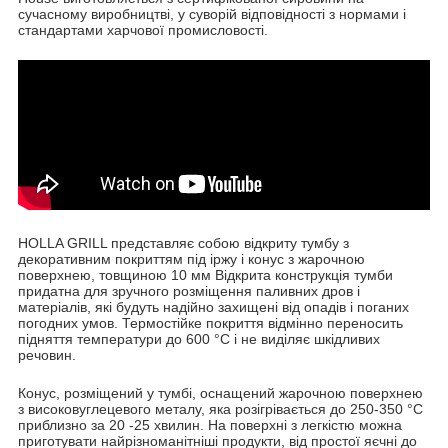
сучасному виробництві, у суворій відповідності з нормами і
стандартами харчової промисловості.
HOLLA GRILL представляє собою відкриту тумбу з
декоративним покриттям під іржу і конус з жарочною
поверхнею, товщиною 10 мм Відкрита конструкція тумби
придатна для зручного розміщення паливних дров і
матеріалів, які будуть надійно захищені від опадів і поганих
погодних умов. Термостійке покриття відмінно переносить
підняття температури до 600 °С і не виділяє шкідливих
речовин.
Конус, розміщений у тумбі, оснащений жарочною поверхнею
з високовуглецевого металу, яка розігрівається до 250-350 °С
приблизно за 20 -25 хвилин. На поверхні з легкістю можна
приготувати найрізноманітніші продукти, від простої яєчні до