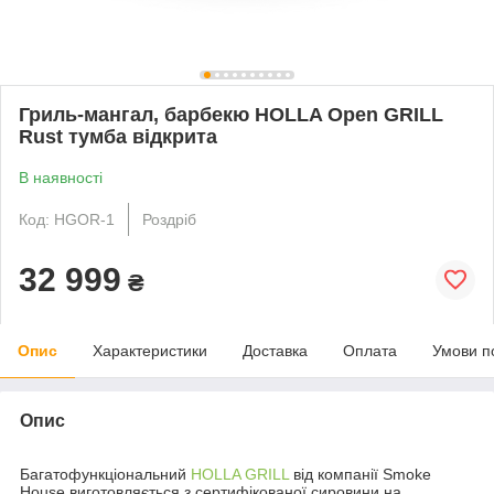
Гриль-мангал, барбекю HOLLA Open GRILL
Rust тумба відкрита
В наявності
Код: HGOR-1
Роздріб
32 999
₴
Опис
Характеристики
Доставка
Оплата
Умови п
Опис
Багатофункціональний
HOLLA GRILL
від компанії Smoke
House виготовляється з сертифікованої сировини на