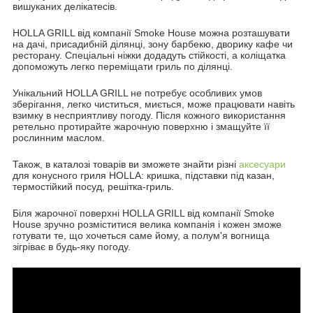
вишуканих делікатесів.
HOLLA GRILL від компанії Smoke House можна розташувати
на дачі, присадибній ділянці, зону барбекю, дворику кафе чи
ресторану. Спеціальні ніжки додадуть стійкості, а коліщатка
допоможуть легко переміщати гриль по ділянці.
Унікальний HOLLA GRILL не потребує особливих умов
зберігання, легко чиститься, миється, може працювати навіть
взимку в несприятливу погоду. Після кожного використання
ретельно протирайте жарочную поверхню і змащуйте її
рослинним маслом.
Також, в каталозі товарів ви зможете знайти різні
аксесуари
для конусного гриля HOLLA: кришка, підставки під казан,
термостійкий посуд, решітка-гриль.
Біля жарочної поверхні HOLLA GRILL від компанії Smoke
House зручно розміститися велика компанія і кожен зможе
готувати те, що хочеться саме йому, а полум'я вогнища
зігріває в будь-яку погоду.