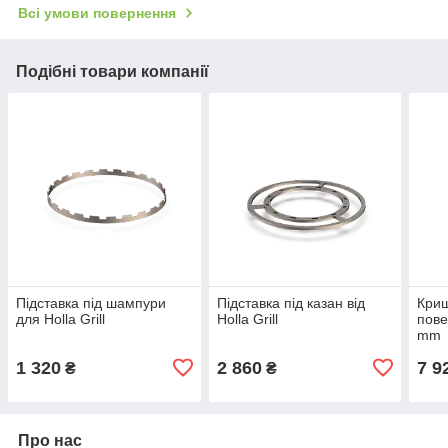
Всі умови повернення
Подібні товари компанії
Підставка під шампури
Підставка під казан від
Криш
для Holla Grill
Holla Grill
пове
mm
1 320
2 860
7 9
₴
₴
Про нас