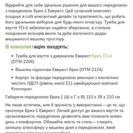
Відкрийте для себе ідеальне рішення для вашого передпокою
з передпокою Бриз-1 Еверест. Цей сучасний комплект
поєднує в собі елегантний дизайн та практичність, що робить
його ідеальним вибором для будь-якого інтер'єру. Тумба для
взуття ТО-4 забезпечує надійне зберігання, а стильне
поєднання кольорів венге та дуба молочного додає
вишуканості вашому простору.
В комплект
ацію входять:
Тумба для взуття з дзеркалом Еверест
Бриз ТО-4
(DTM-2206)
Вішалка підлогова Еверест Бриз (DTM-2124)
Корпус та фасади передпокою виконані з екологічно
чистого ЛДСП (рівень емісії Е1) швейцарської компанії
Kronospan.
Габарити передпокою Бриз-1 (Ш х Г х В) 110 х 38 х 210 см
Не лише естетика, але й зручність у використанні – це те, що
пропонує Бриз-1 Еверест. Легкий доступ до вашого взуття та
організованість передпокою дозволять вам починати кожен
день з комфортом. Обирайте якість та стиль – створіть
затишну атмосферу у вашому домі з передпокоєм, який