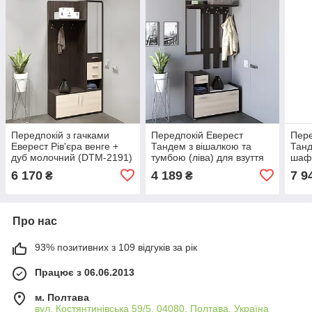
Передпокій з гачками
Передпокій Еверест
Пере
Еверест Рів'єра венге +
Тандем з вішалкою та
Тан
дуб молочний (DTM-2191)
тумбою (ліва) для взуття
шаф
венге + дуб молочний
(лів
6 170
4 189
7 9
₴
₴
(DTM-2199)
мол
Про нас
93% позитивних з 109 відгуків за рік
Працює з 06.06.2013
м. Полтава
вул. Костянтинівська 59/5, 04080, Полтава, Україна