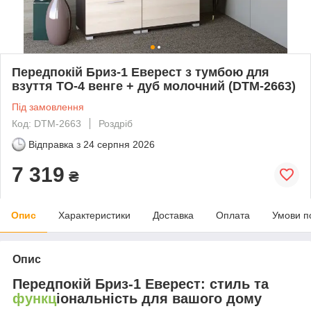
Передпокій Бриз-1 Еверест з тумбою для
взуття ТО-4 венге + дуб молочний (DTM-2663)
Під замовлення
Код: DTM-2663
Роздріб
Відправка з
24 серпня 2026
7 319
₴
Опис
Характеристики
Доставка
Оплата
Умови п
Опис
Передпокій Бриз-1 Еверест: стиль та
функц
іональність для вашого дому