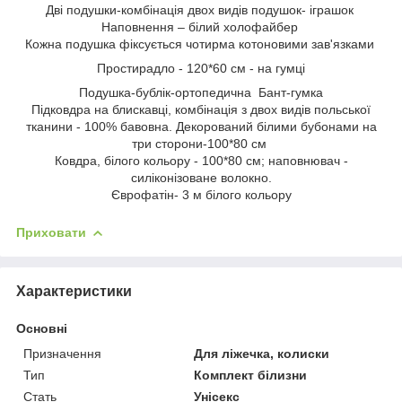
Дві подушки-комбінація двох видів подушок- іграшок
Наповнення – білий холофайбер
Кожна подушка фіксується чотирма котоновими зав'язками
Простирадло - 120*60 см - на гумці
Подушка-бублік-ортопедична Бант-гумка
Підковдра на блискавці, комбінація з двох видів польської
тканини - 100% бавовна. Декорований білими бубонами на
три сторони-100*80 см
Ковдра, білого кольору - 100*80 см; наповнювач -
силіконізоване волокно.
Єврофатін- 3 м білого кольору
Приховати
Характеристики
Основні
Призначення
Для ліжечка, колиски
Тип
Комплект білизни
Стать
Унісекс