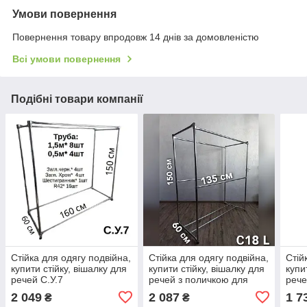
Умови повернення
Повернення товару впродовж 14 днів за домовленістю
Всі умови повернення
Подібні товари компанії
Стійка для одягу подвійна,
Стійка для одягу подвійна,
Стій
купити стійку, вішалку для
купити стійку, вішалку для
купи
речей С.У.7
речей з поличкою для
рече
взуття С18(L)
взут
2 049
2 087
1 7
₴
₴