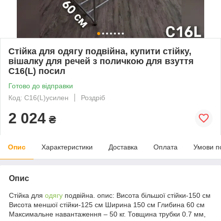
Стійка для одягу подвійна, купити стійку,
вішалку для речей з поличкою для взуття
С16(L) посил
Готово до відправки
Код: С16(L)усилен
Роздріб
2 024
₴
Опис
Характеристики
Доставка
Оплата
Умови п
Опис
Стійка для
одягу
подвійна. опис: Висота більшої стійки-150 см
Висота меншої стійки-125 см Ширина 150 см Глибина 60 см
Максимальне навантаження – 50 кг. Товщина трубки 0.7 мм,