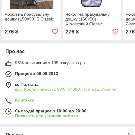
Чохол на прасувальну
Чохол на прасувальну
Чохо
дошку (150×50) 5 Classic
дошку (150×50)
дошк
Фіолетовий Classic
Clas
276
276
276
₴
₴
Про нас
93% позитивних з 109 відгуків за рік
Працює з 06.06.2013
м. Полтава
вул. Костянтинівська 59/5, 04080, Полтава, Україна
Контакти
Сьогодні працює з 10:00 до 20:00
Показати весь графік роботи
Про нас