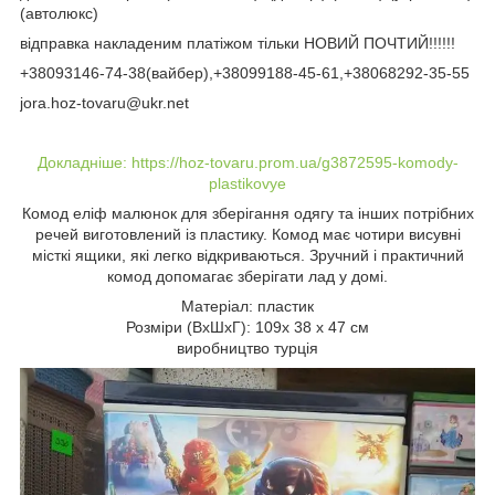
(автолюкс)
відправка накладеним платіжом тільки НОВИЙ ПОЧТИЙ!!!!!!
+38093146-74-38(вайбер),+38099188-45-61,+38068292-35-55
jora.hoz-tovaru@ukr.net
Докладніше: https://hoz-tovaru.prom.ua/g3872595-komody-
plastikovye
Комод еліф малюнок для зберігання одягу та інших потрібних
речей виготовлений із пластику. Комод має чотири висувні
місткі ящики, які легко відкриваються. Зручний і практичний
комод допомагає зберігати лад у домі.
Матеріал: пластик
Розміри (ВхШхГ): 109х 38 х 47 см
виробництво турція