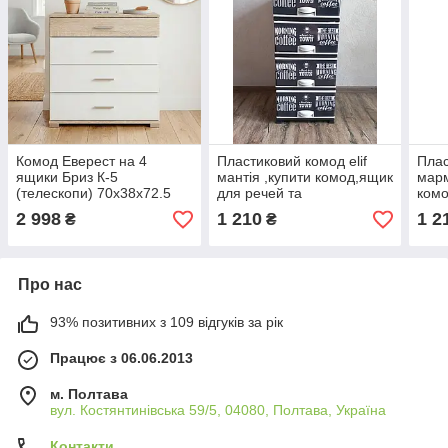
Комод Еверест на 4
Пластиковий комод elif
Плас
ящики Бриз К-5
мантія ,купити комод,ящик
марм
(телескопи) 70х38х72.5
для речей та
комо
Дуб сонома/Білий (DTM-
іграшок(еліф)
ігра
2 998
1 210
1 2
₴
₴
073859)
Про нас
93% позитивних з 109 відгуків за рік
Працює з 06.06.2013
м. Полтава
вул. Костянтинівська 59/5, 04080, Полтава, Україна
Контакти