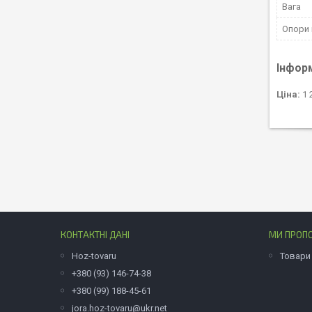
Вага
Опори
Інфор
Ціна:
1 
КОНТАКТНІ ДАНІ
МИ ПРОП
Hoz-tovaru
Товари
+380 (93) 146-74-38
+380 (99) 188-45-61
jora.hoz-tovaru@ukr.net