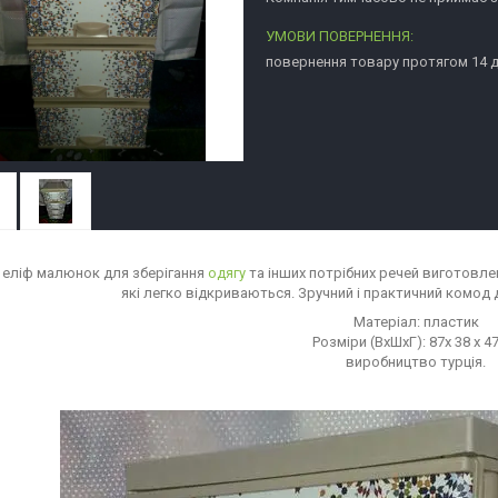
повернення товару протягом 14 
еліф малюнок для зберігання
одягу
та інших потрібних речей виготовлен
які легко відкриваються. Зручний і практичний комод д
Матеріал: пластик
Розміри (ВхШхГ): 87х 38 х 4
виробництво турція.