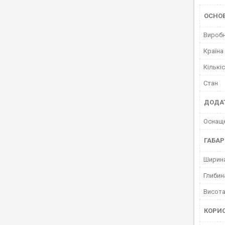
ОСНО
Вироб
Країна
Кількі
Стан
ДОДА
Оснаще
ГАБАР
Ширин
Глибин
Висот
КОРИ