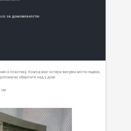
днів
за домовленістю
ий із пластику. Комод має чотири висувні місткі ящики,
опомагає зберігати лад у домі.
7 см