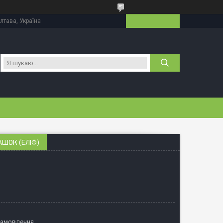
лтава, Україна
АШОК (ЕЛІФ)
замовлення