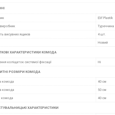
ВНІ
ник
Elif Plastik
 виробник
Туреччина
сть висувних ящиків
4 шт.
Новий
ТКОВІ ХАРАКТЕРИСТИКИ КОМОДА
ння коліщаток системої фіксації
Ні
ИТНІ РОЗМІРИ КОМОДА
а комода
40 см
а комода
50 см
а комода
40 см
СТУВАЛЬНИЦЬКІ ХАРАКТЕРИСТИКИ