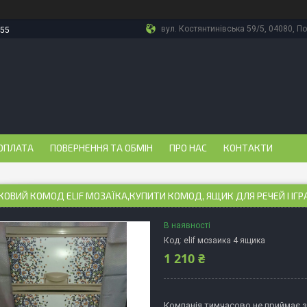
вул. Костянтинівська 59/5, 04080, По
-55
ОПЛАТА
ПОВЕРНЕННЯ ТА ОБМІН
ПРО НАС
КОНТАКТИ
ОВИЙ КОМОД ELIF МОЗАЇКА,КУПИТИ КОМОД, ЯЩИК ДЛЯ РЕЧЕЙ І ІГР
В наявності
Код:
elif мозаика 4 ящика
1 210 ₴
Компанія тимчасово не приймає 