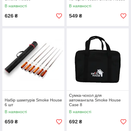
Компактная рабочая поверхность (1000х350х150 мм.).
В наявності
В наявності
Общие размеры мангала: 1200х600х1200 мм., вес – 40 кг.
626
549
₴
₴
Сумка-чохол для
Набір шампурів Smoke House
автомангала Smoke House
6 шт
Case 8
В наявності
В наявності
659
692
₴
₴