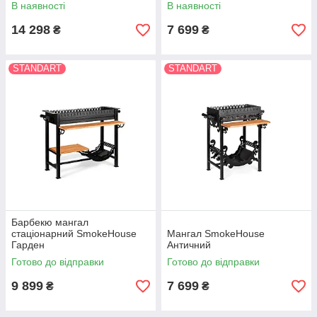
В наявності
В наявності
14 298
7 699
₴
₴
STANDART
STANDART
Барбекю мангал
стаціонарний SmokeHouse
Мангал SmokeHouse
Гарден
Античний
Готово до відправки
Готово до відправки
9 899
7 699
₴
₴