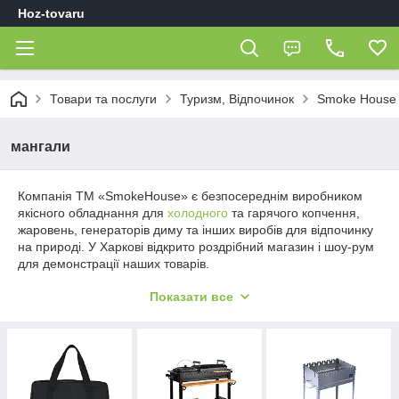
Hoz-tovaru
Товари та послуги
Туризм, Відпочинок
Smoke House
мангали
Компанія ТМ «SmokeHouse» є безпосереднім виробником
якісного обладнання для
холодного
та гарячого копчення,
жаровень, генераторів диму та інших виробів для відпочинку
на природі. У Харкові відкрито роздрібний магазин і шоу-рум
для демонстрації наших товарів.
Ексклюзивні мангали
Показати все
Підходять для ресторанів або літніх майданчиків кафе.
Ідеальний варіант для приватного користування на дачі і
поїздок за місто на шашлики або в ліс.
Укоплектованы: дровницею, підставкою під казан,
додатковими полицями, перегородкою для розподілу спека,