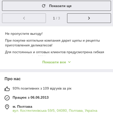
Показати ще
1
/ 3
Не пропустите выгоду!
При покупке коптильни компания дарит щепы и рецепты
приготовления деликатесов!
Для постоянных и оптовых клиентов предусмотрена гибкая
система скидок (до 20%).
Показати все
Кратко о компании
Мы первыми в Украине начали производить оборудования
для холодного и горячего копчения.
Про нас
Компания была создана в 2007 году, уже с 2016 работаем с
клиентами из Европы и Прибалтики.
93% позитивних з 109 відгуків за рік
Працює з 06.06.2013
Для покупки эксклюзивного мангала:
м. Полтава
Оставьте заявку на сайте или позвонить по
вул. Костянтинівська 59/5, 04080, Полтава, Україна
контактному телефону.