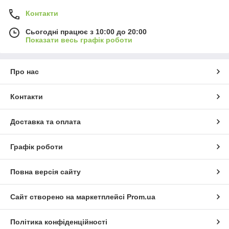
Опытные специалисты проконсультируют по любым
Контакти
вопросам.
Сьогодні працює з 10:00 до 20:00
Посмотреть вживую наши товары можно в шоу-руме
Показати весь графік роботи
в Харькове.
Выберите транспортную компанию: Новая Почта,
Мист Экспресс и др.
Про нас
Оплатите заказ: налом/безналом с НДС,
наложенным платежом.
Контакти
Сборка и отгрузка заказа производится оперативно,
«день-в-день».
Доставка та оплата
Компания «SmokeHouse»: эксклюзивные мангалы-
барбекю от производителя!
Графік роботи
Идеальное приобретение для отдыха на природе!
Повна версія сайту
Сайт створено на маркетплейсі
Prom.ua
Політика конфіденційності