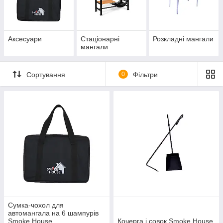
верхнім і нижнім столом.
Виготовлені з високоякісної сталі товщиною в 4 мм, зверху
покриття корпусу – жароміцний емаль. Гарантована
довговічність виробу.
Аксесуари
Стаціонарні
Розкладні мангали
мангали
Для розпалення вогню в мангалі можна використовувати як
деревне вугілля, так і натуральні дрова, розколоті на поліна
невеликого розміру.
Сортування
0
Фільтри
Основні характеристики жаровні
Збірно-розбірна конструкція. Займає небагато місця в
складеному вигляді. Може зберігатися у коморі або на
балконі.
Форма виробу – прямокутна. Поверхня стійка до механічних
пошкоджень, вологи та легко відмивається від жиру.
Помещается одновременно от 16 до 20 шампуров. Есть
возможность самостоятельно регулировать высоту решетки-
гриль.
Многофункциональное оборудование, может использоваться
в качестве мангала для шашлыков или для приготовления
барбекю.
Сумка-чохол для
автомангала на 6 шампурів
Габариты и вес изделия
Smoke House
Кочерга і совок Smoke House