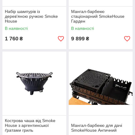
Набір шампурів із
Мангал-барбекю
дерев'яною ручкою Smoke
стаціонарний SmokeHouse
House
Гарден
В наявності
В наявності
1 760
9 899
₴
₴
Кострова чаша від Smoke
House з аргентинської
Мангал-барбекю для дачі
ґратами гриль
SmokeHouse Античний