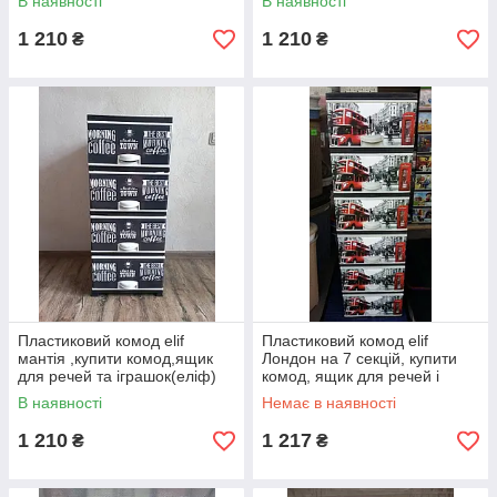
В наявності
В наявності
1 210
1 210
₴
₴
Пластиковий комод elif
Пластиковий комод elif
мантія ,купити комод,ящик
Лондон на 7 секцій, купити
для речей та іграшок(еліф)
комод, ящик для речей і
іграшок (еліф)
В наявності
Немає в наявності
1 210
1 217
₴
₴