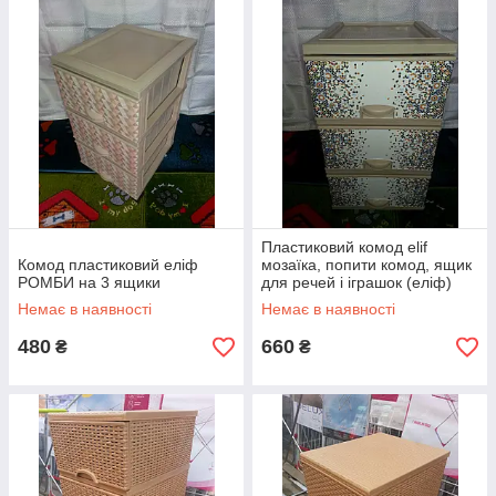
Пластиковий комод elif
Комод пластиковий еліф
мозаїка, попити комод, ящик
РОМБИ на 3 ящики
для речей і іграшок (еліф)
Немає в наявності
Немає в наявності
480
660
₴
₴