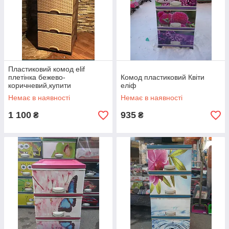
Пластиковий комод elif
плетінка бежево-
Комод пластиковий Квіти
коричневий,купити
еліф
комод,ящик для речей та
Немає в наявності
Немає в наявності
іграшок(еліф)
1 100
935
₴
₴