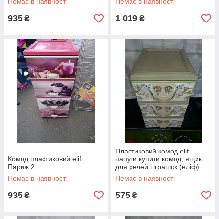
Немає в наявності
Немає в наявності
935
1 019
₴
₴
Пластиковий комод elif
Комод пластиковий elif
папуги,купити комод, ящик
Париж 2
для речей і іграшок (еліф)
Немає в наявності
Немає в наявності
935
575
₴
₴